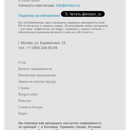
© 2011–2026
Написать нам письмо:
info@evrazn.ru
Подписка на обновления
Все опубликованные здесь материалы защищены законодательством
РФ об авторских и смежных правах. Использование любых материалов
- текстовых, графических или видео - возможно с нашего согласия, с
обязательным указанием активной ссылки на сайт evrazn.ru.
г. Москва, ул. Бауманская, 15
тел.: +7 (499) 346-80-69
О нас
Каталог недвижимости
Интересные предложения
Заявка на покупку/аренду
Страны
Вопрос-ответ
Новости
Статьи и обзоры
Видео
Мы поможем вам арендовать или купить недвижимость
за границей — в Болгарии, Германии, Греции, Испании,