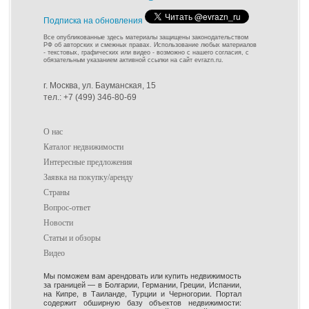
Подписка на обновления
Все опубликованные здесь материалы защищены законодательством
РФ об авторских и смежных правах. Использование любых материалов
- текстовых, графических или видео - возможно с нашего согласия, с
обязательным указанием активной ссылки на сайт evrazn.ru.
г. Москва, ул. Бауманская, 15
тел.: +7 (499) 346-80-69
О нас
Каталог недвижимости
Интересные предложения
Заявка на покупку/аренду
Страны
Вопрос-ответ
Новости
Статьи и обзоры
Видео
Мы поможем вам арендовать или купить недвижимость
за границей — в Болгарии, Германии, Греции, Испании,
на Кипре, в Таиланде, Турции и Черногории. Портал
содержит обширную базу объектов недвижимости: