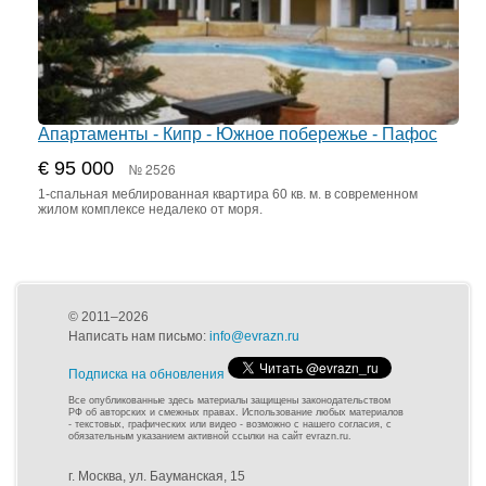
Апартаменты - Кипр - Южное побережье - Пафос
€ 95 000
№ 2526
1-спальная меблированная квартира 60 кв. м. в современном
жилом комплексе недалеко от моря.
© 2011–2026
Написать нам письмо:
info@evrazn.ru
Подписка на обновления
Все опубликованные здесь материалы защищены законодательством
РФ об авторских и смежных правах. Использование любых материалов
- текстовых, графических или видео - возможно с нашего согласия, с
обязательным указанием активной ссылки на сайт evrazn.ru.
г. Москва, ул. Бауманская, 15