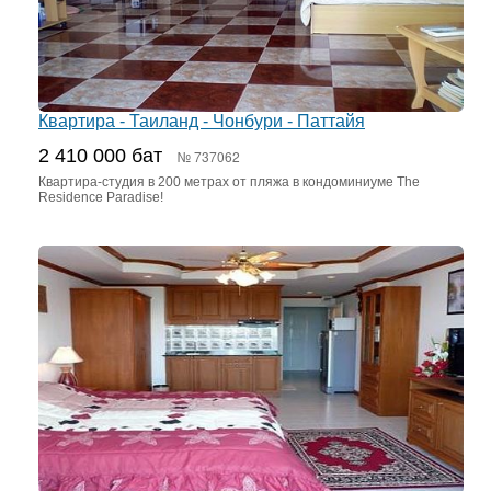
Квартира - Таиланд - Чонбури - Паттайя
2 410 000 бат
№ 737062
Квартира-студия в 200 метрах от пляжа в кондоминиуме The
Residence Paradise!