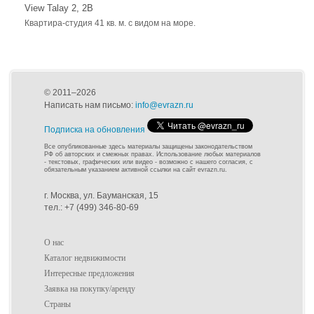
View Talay 2, 2B
Квартира-студия 41 кв. м. с видом на море.
© 2011–2026
Написать нам письмо:
info@evrazn.ru
Подписка на обновления
Все опубликованные здесь материалы защищены законодательством
РФ об авторских и смежных правах. Использование любых материалов
- текстовых, графических или видео - возможно с нашего согласия, с
обязательным указанием активной ссылки на сайт evrazn.ru.
г. Москва, ул. Бауманская, 15
тел.: +7 (499) 346-80-69
О нас
Каталог недвижимости
Интересные предложения
Заявка на покупку/аренду
Страны