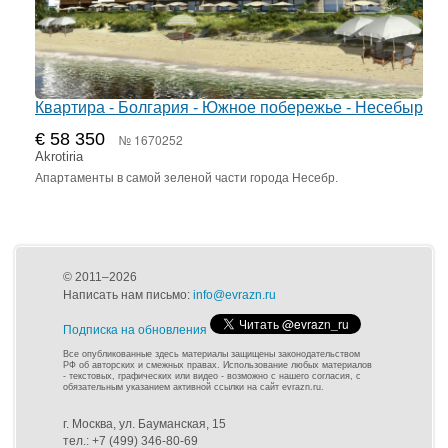
Квартира - Болгария - Южное побережье - Несебыр
€ 58 350
№ 1670252
Akrotiria
Апартаменты в самой зеленой части города Несебр.
© 2011–2026
Написать нам письмо:
info@evrazn.ru
Подписка на обновления
Все опубликованные здесь материалы защищены законодательством
РФ об авторских и смежных правах. Использование любых материалов
- текстовых, графических или видео - возможно с нашего согласия, с
обязательным указанием активной ссылки на сайт evrazn.ru.
г. Москва, ул. Бауманская, 15
тел.: +7 (499) 346-80-69