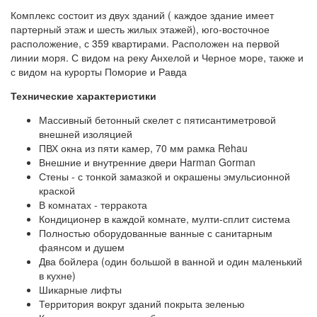
Комплекс состоит из двух зданий ( каждое здание имеет
партерный этаж и шесть жилых этажей), юго-восточное
расположение, с 359 квартирами. Расположен на первой
линии моря. С видом на реку Анхелой и Черное море, также и
с видом на курорты Поморие и Равда
Технические характеристики
Массивный бетонный скелет с пятисантиметровой
внешней изоляцией
ПВХ окна из пяти камер, 70 мм рамка Rehau
Внешние и внутренние двери Harman Gorman
Стены - с тонкой замазкой и окрашены эмульсионной
краской
В комнатах - терракота
Кондиционер в каждой комнате, мулти-сплит система
Полностью оборудованные ванные с санитарным
фаянсом и душем
Два бойлера (один большой в ванной и один маленький
в кухне)
Шикарные лифты
Территория вокруг зданий покрыта зеленью