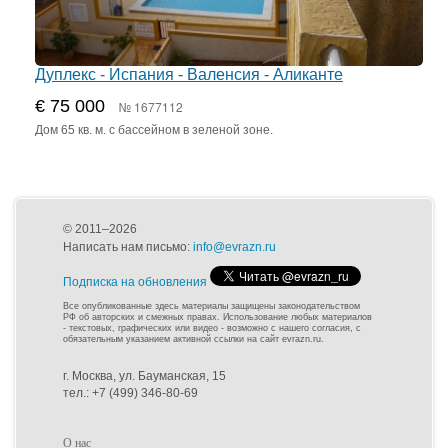
Дуплекс - Испания - Валенсия - Аликанте
€ 75 000
№ 1677112
Дом 65 кв. м. с бассейном в зеленой зоне.
© 2011–2026
Написать нам письмо:
info@evrazn.ru
Подписка на обновления
Все опубликованные здесь материалы защищены законодательством
РФ об авторских и смежных правах. Использование любых материалов
- текстовых, графических или видео - возможно с нашего согласия, с
обязательным указанием активной ссылки на сайт evrazn.ru.
г. Москва, ул. Бауманская, 15
тел.: +7 (499) 346-80-69
О нас