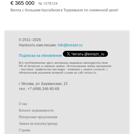
€ 365 000
№ 1078124
Вилла с большим бассейном в Торревьехе по сниженной цене!
© 2011–2026
Написать нам письмо:
info@evrazn.ru
Подписка на обновления
Все опубликованные здесь материалы защищены законодательством
РФ об авторских и смежных правах. Использование любых материалов
- текстовых, графических или видео - возможно с нашего согласия, с
обязательным указанием активной ссылки на сайт evrazn.ru.
г. Москва, ул. Бауманская, 15
тел.: +7 (499) 346-80-69
О нас
Каталог недвижимости
Интересные предложения
Заявка на покупку/аренду
Страны