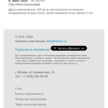
€ 880 000
№ 290044
Villa Altea-Universidad
Двухэтажная вилла, 265 кв. м, центральное отопление,
кондиционер холод-тепло, ориентирована на юг, менее 5 лет.
© 2011–2026
Написать нам письмо:
info@evrazn.ru
Подписка на обновления
Все опубликованные здесь материалы защищены законодательством
РФ об авторских и смежных правах. Использование любых материалов
- текстовых, графических или видео - возможно с нашего согласия, с
обязательным указанием активной ссылки на сайт evrazn.ru.
г. Москва, ул. Бауманская, 15
тел.: +7 (499) 346-80-69
О нас
Каталог недвижимости
Интересные предложения
Заявка на покупку/аренду