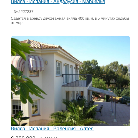
Вилла - Испания - Андалусия - Марбелья
№ 2227237
Сдается в аренду двухэтажная вилла 400 кв. м. в 5 минутах ходьбы
от моря.
Вилла - Испания - Валенсия - Алтея