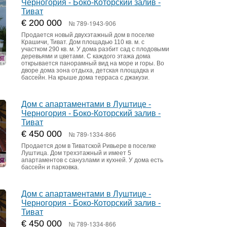
Черногория - Боко-Которский залив -
Тиват
€ 200 000
№ 789-1943-906
Продается новый двухэтажный дом в поселке
Крашичи, Тиват. Дом площадью 110 кв. м. с
участком 290 кв. м. У дома разбит сад с плодовыми
деревьями и цветами. С каждого этажа дома
открывается панорамный вид на море и горы. Во
дворе дома зона отдыха, детская площадка и
бассейн. На крыше дома терраса с джакузи.
Дом с апартаментами в Луштице -
Черногория - Боко-Которский залив -
Тиват
€ 450 000
№ 789-1334-866
Продается дом в Тиватской Ривьере в поселке
Луштица. Дом трехэтажный и имеет 5
апартаментов с санузлами и кухней. У дома есть
бассейн и парковка.
Дом с апартаментами в Луштице -
Черногория - Боко-Которский залив -
Тиват
€ 450 000
№ 789-1334-866