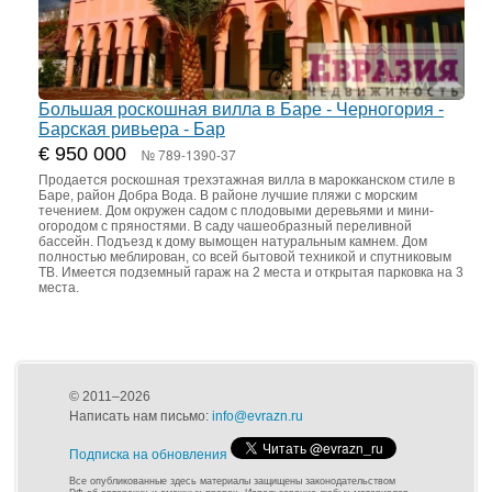
Большая роскошная вилла в Баре - Черногория -
Барская ривьера - Бар
€ 950 000
№ 789-1390-37
Продается роскошная трехэтажная вилла в марокканском стиле в
Баре, район Добра Вода. В районе лучшие пляжи с морским
течением. Дом окружен садом с плодовыми деревьями и мини-
огородом с пряностями. В саду чашеобразный переливной
бассейн. Подъезд к дому вымощен натуральным камнем. Дом
полностью меблирован, со всей бытовой техникой и спутниковым
ТВ. Имеется подземный гараж на 2 места и открытая парковка на 3
места.
© 2011–2026
Написать нам письмо:
info@evrazn.ru
Подписка на обновления
Все опубликованные здесь материалы защищены законодательством