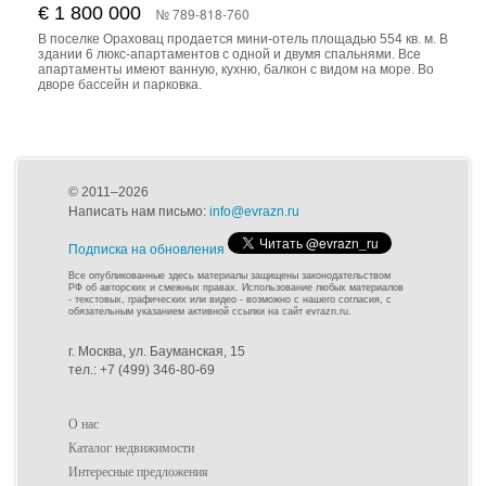
€ 1 800 000
№ 789-818-760
В поселке Ораховац продается мини-отель площадью 554 кв. м. В
здании 6 люкс-апартаментов с одной и двумя спальнями. Все
апартаменты имеют ванную, кухню, балкон с видом на море. Во
дворе бассейн и парковка.
© 2011–2026
Написать нам письмо:
info@evrazn.ru
Подписка на обновления
Все опубликованные здесь материалы защищены законодательством
РФ об авторских и смежных правах. Использование любых материалов
- текстовых, графических или видео - возможно с нашего согласия, с
обязательным указанием активной ссылки на сайт evrazn.ru.
г. Москва, ул. Бауманская, 15
тел.: +7 (499) 346-80-69
О нас
Каталог недвижимости
Интересные предложения