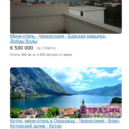
Мини-отель - Черногория - Барская ривьера -
Добры Воды
€ 530 000
№ 1759014
Отель 480 кв. м. в 400 метрах от моря.
Котор, мини-отель в Ораховац - Черногория - Боко-
Которский залив - Котор