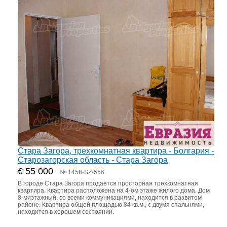
Стара Загора, трехкомнатная квартира - Болгария -
Старозагорская область - Стара Загора
€ 55 000
№ 1458-SZ-556
В городе Стара Загора продается просторная трехкомнатная
квартира. Квартира расположена на 4-ом этаже жилого дома. Дом
8-миэтажный, со всеми коммуникациями, находится в развитом
районе. Квартира общей площадью 84 кв.м., с двумя спальнями,
находится в хорошем состоянии.