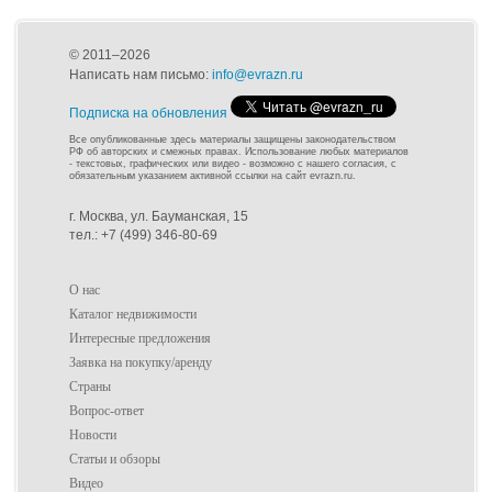
© 2011–2026
Написать нам письмо:
info@evrazn.ru
Подписка на обновления
Все опубликованные здесь материалы защищены законодательством
РФ об авторских и смежных правах. Использование любых материалов
- текстовых, графических или видео - возможно с нашего согласия, с
обязательным указанием активной ссылки на сайт evrazn.ru.
г. Москва, ул. Бауманская, 15
тел.: +7 (499) 346-80-69
О нас
Каталог недвижимости
Интересные предложения
Заявка на покупку/аренду
Страны
Вопрос-ответ
Новости
Статьи и обзоры
Видео