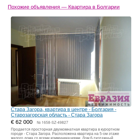
Похожие объявления — Квартира в Болгарии
Стара Загора, квартира в центре - Болгария -
Старозагорская область - Стара Загора
€ 62 000
№ 1658-SZ-49827
Продается просторная двухкомнатная квартира в курортном
городе - Стара Загора. Расположена квартира на 5-ом этаже
жилого дома со всеми коммуникациями. Дом 6-тиэтажный,