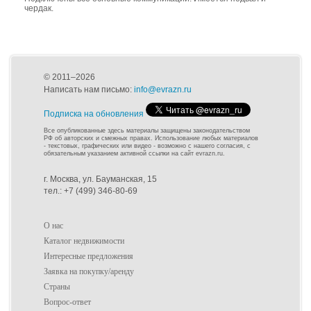
чердак.
© 2011–2026
Написать нам письмо:
info@evrazn.ru
Подписка на обновления
Все опубликованные здесь материалы защищены законодательством
РФ об авторских и смежных правах. Использование любых материалов
- текстовых, графических или видео - возможно с нашего согласия, с
обязательным указанием активной ссылки на сайт evrazn.ru.
г. Москва, ул. Бауманская, 15
тел.: +7 (499) 346-80-69
О нас
Каталог недвижимости
Интересные предложения
Заявка на покупку/аренду
Страны
Вопрос-ответ