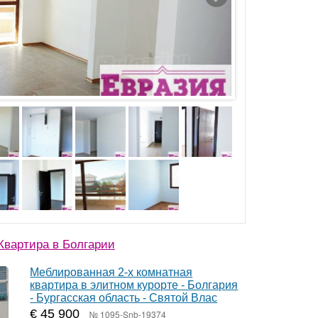
вартира в Болгарии
Меблированная 2-х комнатная
квартира в элитном курорте - Болгария
- Бургасская область - Святой Влас
€ 45 900
№ 1095-Snb-19374