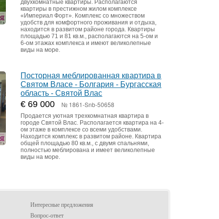
двухкомнатные квартиры. Располагаются
квартиры в престижном жилом комплексе
«Империал Форт». Комплекс со множеством
удобств для комфортного проживания и отдыха,
находится в развитом районе города. Квартиры
площадью 71 и 81 кв.м., располагаются на 5-ом и
6-ом этажах комплекса и имеют великолепные
виды на море.
Посторная меблированная квартира в
Святом Власе - Болгария - Бургасская
область - Святой Влас
€ 69 000
№ 1861-Snb-50658
Продается уютная трехкомнатная квартира в
городе Святой Влас. Располагается квартира на 4-
ом этаже в комплексе со всеми удобствами.
Находится комплекс в развитом районе. Квартира
общей площадью 80 кв.м., с двумя спальнями,
полностью меблирована и имеет великолепные
виды на море.
Интересные предложения
Вопрос-ответ