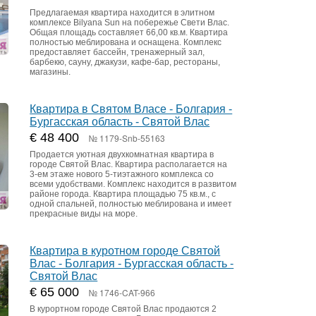
Предлагаемая квартира находится в элитном
комплексе Bilyana Sun на побережье Свети Влас.
Общая площадь составляет 66,00 кв.м. Квартира
полностью меблирована и оснащена. Комплекс
предоставляет бассейн, тренажерный зал,
барбекю, сауну, джакузи, кафе-бар, рестораны,
магазины.
Квартира в Святом Власе - Болгария -
Бургасская область - Святой Влас
€ 48 400
№ 1179-Snb-55163
Продается уютная двухкомнатная квартира в
городе Святой Влас. Квартира располагается на
3-ем этаже нового 5-тиэтажного комплекса со
всеми удобствами. Комплекс находится в развитом
районе города. Квартира площадью 75 кв.м., с
одной спальней, полностью меблирована и имеет
прекрасные виды на море.
Квартира в куротном городе Святой
Влас - Болгария - Бургасская область -
Святой Влас
€ 65 000
№ 1746-CAT-966
В курортном городе Святой Влас продаются 2