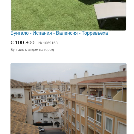
Бунгало - Испания - Валенсия - Торревьеха
€ 100 800
№ 1069163
Бунгало с видом на город