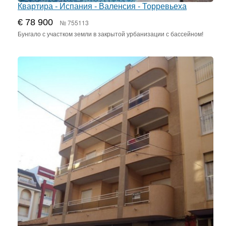
Квартира - Испания - Валенсия - Торревьеха
€ 78 900
№ 755113
Бунгало с участком земли в закрытой урбанизации с бассейном!