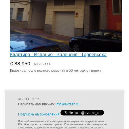
Квартира - Испания - Валенсия - Торревьеха
€ 88 950
№ 939114
Квартира после полного ремонта в 50 метрах от пляжа.
© 2011–2026
Написать нам письмо:
info@evrazn.ru
Подписка на обновления
Все опубликованные здесь материалы защищены законодательством
РФ об авторских и смежных правах. Использование любых материалов
- текстовых, графических или видео - возможно с нашего согласия, с