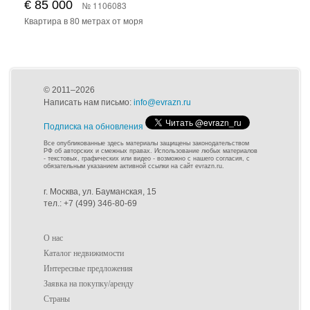
€ 85 000
№ 1106083
Квартира в 80 метрах от моря
© 2011–2026
Написать нам письмо:
info@evrazn.ru
Подписка на обновления
Все опубликованные здесь материалы защищены законодательством
РФ об авторских и смежных правах. Использование любых материалов
- текстовых, графических или видео - возможно с нашего согласия, с
обязательным указанием активной ссылки на сайт evrazn.ru.
г. Москва, ул. Бауманская, 15
тел.: +7 (499) 346-80-69
О нас
Каталог недвижимости
Интересные предложения
Заявка на покупку/аренду
Страны