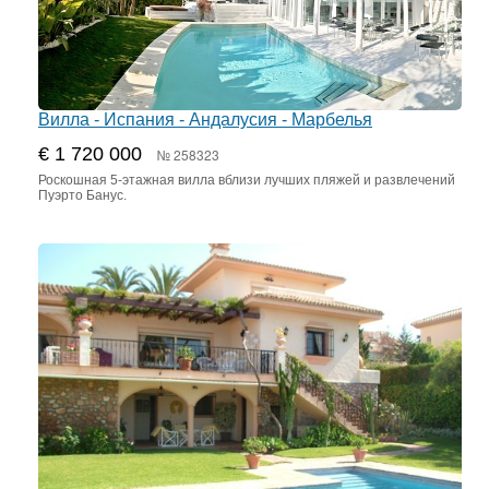
Вилла - Испания - Андалусия - Марбелья
€ 1 720 000
№ 258323
Роскошная 5-этажная вилла вблизи лучших пляжей и развлечений
Пуэрто Банус.