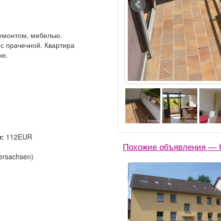
ремонтом, мебелью.
с прачечной. Квартира
ке.
м:
112EUR
Похожие объявления — 
ersachsen)