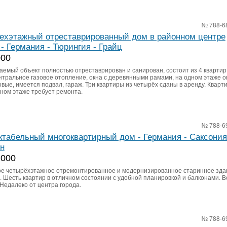
№ 788-6
ехэтажный отреставрированный дом в районном центре
 - Германия - Тюрингия - Грайц
000
аемый объект полностью отреставрирован и санирован, состоит из 4 квартир
нтральное газовое отопление, окна с деревянными рамами, на одном этаже о
вые, имеется подвал, гараж. Три квартиры из четырёх сданы в аренду. Кварт
ном этаже требует ремонта.
№ 788-6
ктабельный многоквартирный дом - Германия - Саксония
н
 000
е четырёхэтажное отремонтированное и модернизированное старинное зда
. Шесть квартир в отличном состоянии с удобной планировкой и балконами. В
 Недалеко от центра города.
№ 788-6