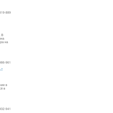
819-889
. В
кна
ира на
986-961
 -
ние в
сё в
932-941