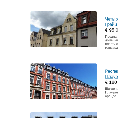
Четыр
Грайц
€ 95 
Предлаг
доме це
пластико
мансард
Респе
Плауэ
€ 180
Шикарно
Плауэне
аренде.