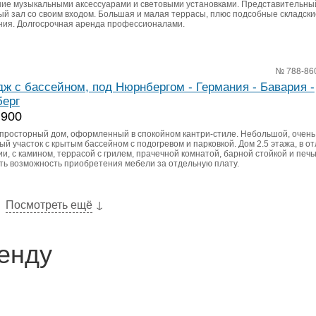
ие музыкальными аксессуарами и световыми установками. Представительны
ый зал со своим входом. Большая и малая террасы, плюс подсобные складски
ия. Долгосрочная аренда профессионалами.
№ 788-86
дж с бассейном, под Нюрнбергом - Германия - Бавария -
ерг
 900
просторный дом, оформленный в спокойном кантри-стиле. Небольшой, очень
й участок с крытым бассейном с подогревом и парковкой. Дом 2.5 этажа, в о
и, с камином, террасой с грилем, прачечной комнатой, барной стойкой и печ
сть возможность приобретения мебели за отдельную плату.
Посмотреть ещё
↓
ренду