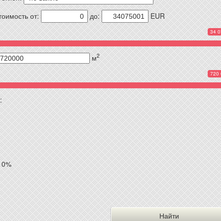
тоимость от:
до:
EUR
34 0
2
м
720 
:
10%