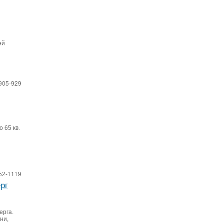
ей
905-929
 65 кв.
52-1119
рг
ерга.
ни,