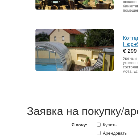
оснащен
банкетн
помещен
Котте
Нюрнб
€ 299
Уютный 
ухоженны
состояни
уюта. Е
Заявка на покупку/а
Я хочу:
Купить
Арендовать