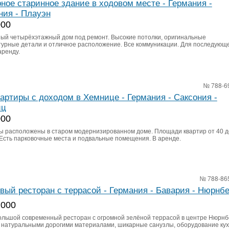
ное старинное здание в ходовом месте - Германия -
ния - Плауэн
000
ый четырёхэтажный дом под ремонт. Высокие потолки, оригинальные
турные детали и отличное расположение. Все коммуникации. Для последующ
аренду.
№ 788-6
вартиры с доходом в Хемнице - Германия - Саксония -
иц
000
ы расположены в старом модернизированном доме. Площади квартир от 40 до
 Есть парковочные места и подвальные помещения. В аренде.
№ 788-86
вый ресторан с террасой - Германия - Бавария - Нюрнбе
 000
ольшой современный ресторан с огромной зелёной террасой в центре Нюрнб
 натуральными дорогими материалами, шикарные санузлы, оборудование кух