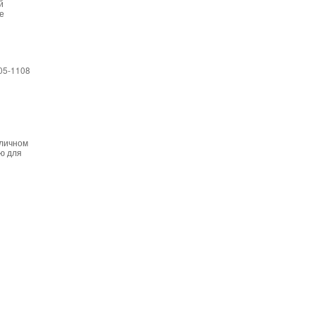
й
е
05-1108
тличном
ью для