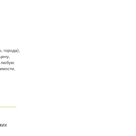
, города),
цену,
и любую
имости,
ких