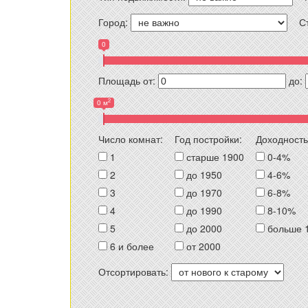
Город:
С
0
Площадь от:
до:
2
0 м
Число комнат:
Год постройки:
Доходность
1
старше 1900
0-4%
2
до 1950
4-6%
3
до 1970
6-8%
4
до 1990
8-10%
5
до 2000
больше 
6 и более
от 2000
Отсортировать: