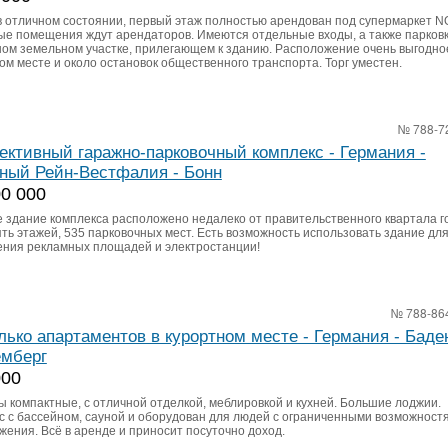
в отличном состоянии, первый этаж полностью арендован под супермаркет 
ые помещения ждут арендаторов. Имеются отдельные входы, а также парковк
ом земельном участке, прилегающем к зданию. Расположение очень выгодное
ом месте и около остановок общественного транспорта. Торг уместен.
№ 788-7
ективный гаражно-парковочный комплекс - Германия -
ный Рейн-Вестфалия - Бонн
00 000
 здание комплекса расположено недалеко от правительственного квартала г
ять этажей, 535 парковочных мест. Есть возможность использовать здание дл
ния рекламных площадей и электростанции!
№ 788-86
лько апартаментов в курортном месте - Германия - Баде
мберг
000
ы компактные, с отличной отделкой, меблировкой и кухней. Большие лоджии.
с с бассейном, сауной и оборудован для людей с ограниченными возможност
жения. Всё в аренде и приносит посуточно доход.