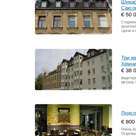
Шикар
Саксо
€ 50 
Старинн
архитек
сдачи в 
Три к
Хемн
€ 38 
Квартир
метров.
Люксо
€ 800
Очень б
Отделка