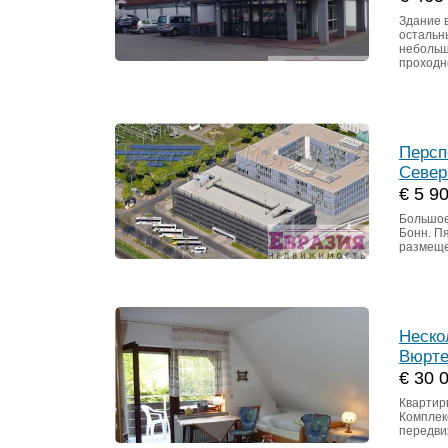
Здание 
остальн
небольш
проходн
Персп
Север
€ 5 9
Большое
Бонн. П
размеще
Неско
Вюрте
€ 30 
Квартир
Комплек
передви