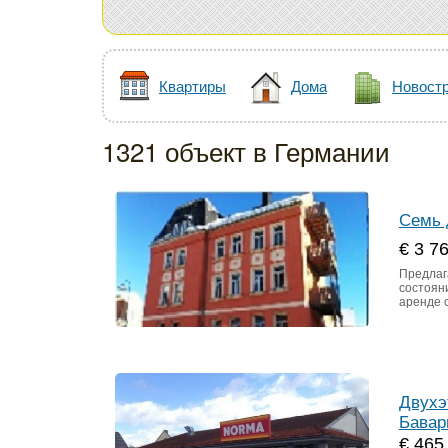
Квартиры
Дома
Новост
1321 объект в Германии
Семь 
€ 3 7
Предлаг
состояни
аренде 
Двухэ
Бавар
€ 465