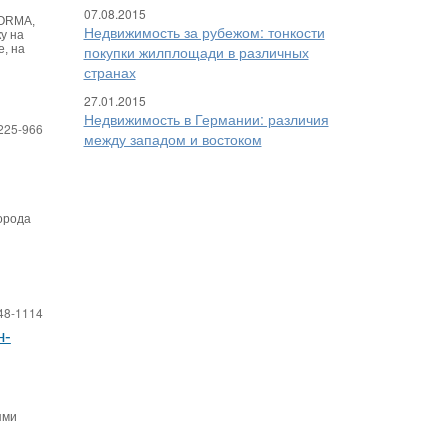
07.08.2015
NORMA,
Недвижимость за рубежом: тонкости
у на
, на
покупки жилплощади в различных
странах
27.01.2015
Недвижимость в Германии: различия
225-966
между западом и востоком
орода
я
48-1114
н-
ями