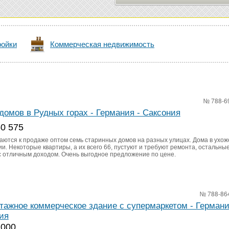
ройки
Коммерческая недвижимость
№ 788-6
домов в Рудных горах - Германия - Саксония
60 575
аются к продаже оптом семь старинных домов на разных улицах. Дома в ухо
и. Некоторые квартиры, а их всего 66, пустуют и требуют ремонта, остальные
с отличным доходом. Очень выгодное предложение по цене.
№ 788-86
тажное коммерческое здание с супермаркетом - Германи
ия
 000