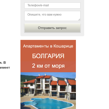
я. В
 имеет