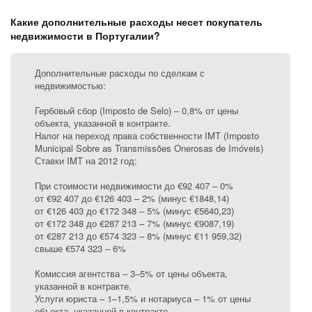
Какие дополнительные расходы несет покупатель
недвижимости в Португалии?
Дополнительные расходы по сделкам с
недвижимостью:
Гербовый сбор (Imposto de Selo) – 0,8% от цены
объекта, указанной в контракте.
Налог на переход права собственности IMT (Imposto
Municipal Sobre as Transmissões Onerosas de Imóveis)
Ставки IMT на 2012 год:
При стоимости недвижимости до €92 407 – 0%
от €92 407 до €126 403 – 2% (минус €1848,14)
от €126 403 до €172 348 – 5% (минус €5640,23)
от €172 348 до €287 213 – 7% (минус €9087,19)
от €287 213 до €574 323 – 8% (минус €11 959,32)
свыше €574 323 – 6%
Комиссия агентства – 3–5% от цены объекта,
указанной в контракте.
Услуги юриста – 1–1,5% и нотариуса – 1% от цены
объекта, указанной в контракте.