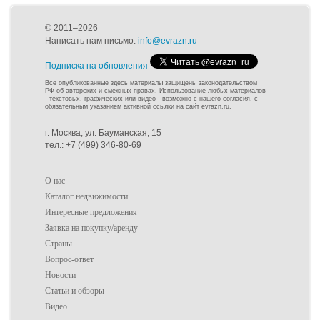
© 2011–2026
Написать нам письмо:
info@evrazn.ru
Подписка на обновления
Все опубликованные здесь материалы защищены законодательством
РФ об авторских и смежных правах. Использование любых материалов
- текстовых, графических или видео - возможно с нашего согласия, с
обязательным указанием активной ссылки на сайт evrazn.ru.
г. Москва, ул. Бауманская, 15
тел.: +7 (499) 346-80-69
О нас
Каталог недвижимости
Интересные предложения
Заявка на покупку/аренду
Страны
Вопрос-ответ
Новости
Статьи и обзоры
Видео