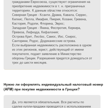
гражданами Евросоюза, существуют ограничения на
приобретение недвижимости в т. н. приграничных
территориях. К данным областям относятся:
Северная Греция - Ксанти, Драма, Кавала, Серрес,
Килкис, Пелла, Имафия, Пиерия, Козани, Гревена,
Кастория, Родопи, Флорина, Эврос;
Западная Греция - Янина, Феспротия, Керкира,
Превеза, Лефкада, Кефалония;
Острова Крит, Лесбос, Самос, Иос, Скирос,
Санторини, Родос, Додеканесские острова.
Если выбранная недвижимость расположена в одном
из этих регионов, юрист, действующий от имени
покупателя, подает заявление в Министерство
обороны Греции. Разрешения придется дожидаться от
трех до шести месяцев.
Нужно ли оформлять индивидуальный налоговый номер
(AFM) при покупке недвижимости в Греции?
Да, это является обязательным. Все расчеты по
сделке купли-продажи проводятся c использованием