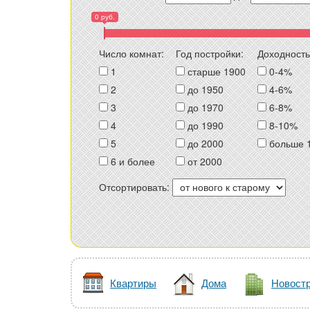
0 руб.
Число комнат:
Год постройки:
Доходность
1
старше 1900
0-4%
2
до 1950
4-6%
3
до 1970
6-8%
4
до 1990
8-10%
5
до 2000
больше 
6 и более
от 2000
Отсортировать:
Квартиры
Дома
Новост