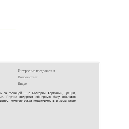
Интересные предложения
Вопрос-ответ
Видео
 за границей — в Болгарии, Германии, Греции,
рии. Портал содержит обширную базу объектов
бизнес, коммерческая недвижимость и земельные