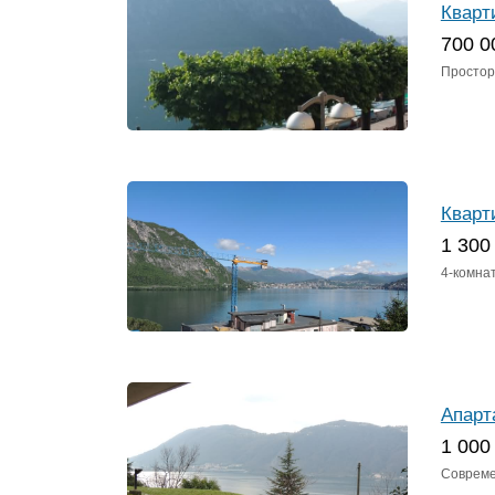
Кварт
700 0
Просторн
Кварт
1 300
4-комнат
Апарт
1 000
Совреме