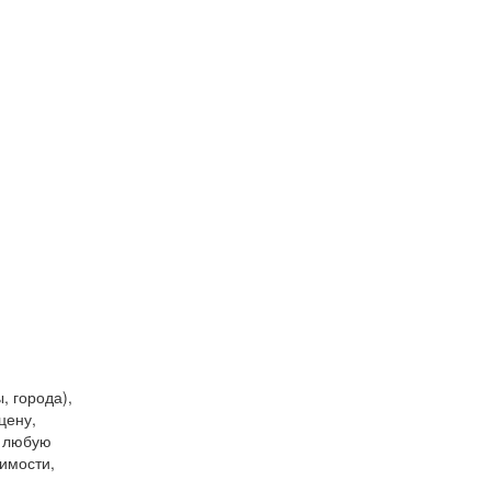
, города),
цену,
и любую
имости,