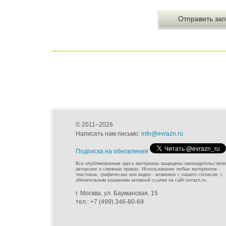
© 2011–2026
Написать нам письмо:
info@evrazn.ru
Подписка на обновления
Все опубликованные здесь материалы защищены законодательством
авторских и смежных правах. Использование любых материалов -
текстовых, графических или видео - возможно с нашего согласия, с
обязательным указанием активной ссылки на сайт evrazn.ru.
г. Москва, ул. Бауманская, 15
тел.: +7 (499) 346-80-69