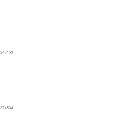
 240153
2374534