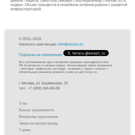
ванной - кафель. Окна пластиковые с изоляционным стеклом. Есть
подвал. Объект находится в спокойном зелёном районе с развитой
инфраструктурой.
© 2011–2026
Написать нам письмо:
info@evrazn.ru
Подписка на обновления
Все опубликованные здесь материалы защищены законодательством
РФ об авторских и смежных правах. Использование любых материалов
- текстовых, графических или видео - возможно с нашего согласия, с
обязательным указанием активной ссылки на сайт evrazn.ru.
г. Москва, ул. Бауманская, 15
тел.: +7 (499) 346-80-69
О нас
Каталог недвижимости
Интересные предложения
Заявка на покупку/аренду
Страны