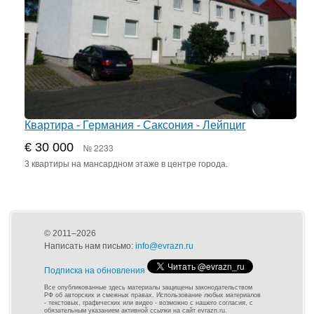
Квартира - Германия - Саксония - Лейпциг
€ 30 000
№ 2233
3 квартиры на мансардном этаже в центре города.
© 2011–2026
Написать нам письмо:
info@evrazn.ru
Подписка на обновления
Все опубликованные здесь материалы защищены законодательством
РФ об авторских и смежных правах. Использование любых материалов
- текстовых, графических или видео - возможно с нашего согласия, с
обязательным указанием активной ссылки на сайт evrazn.ru.