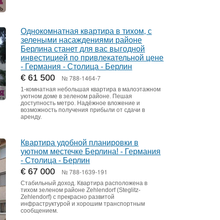
Однокомнатная квартира в тихом, с
зелеными насаждениями районе
Берлина станет для вас выгодной
инвестицией по привлекательной цене
- Германия - Столица - Берлин
€ 61 500
№ 788-1464-7
1-комнатная небольшая квартира в малоэтажном
уютном доме в зеленом районе. Пешая
доступность метро. Надёжное вложение и
возможность получения прибыли от сдачи в
аренду.
Квартира удобной планировки в
уютном местечке Берлина! - Германия
- Столица - Берлин
€ 67 000
№ 788-1639-191
Стабильный доход. Квартира расположена в
тихом зеленом районе Zehlendorf (Steglitz-
Zehlendorf) с прекрасно развитой
инфраструктурой и хорошим транспортным
сообщением.