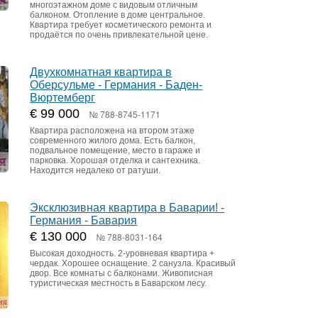
многоэтажном доме с видовым отличным
балконом. Отопление в доме центральное.
Квартира требует косметического ремонта и
продаётся по очень привлекательной цене.
Двухкомнатная квартира в
Оберсульме - Германия - Баден-
Вюртемберг
€ 99 000
№ 788-8745-1171
Квартира расположена на втором этаже
современного жилого дома. Есть балкон,
подвальное помещение, место в гараже и
парковка. Хорошая отделка и сантехника.
Находится недалеко от ратуши.
Эксклюзивная квартира в Баварии! -
Германия - Бавария
€ 130 000
№ 788-8031-164
Высокая доходность. 2-уровневая квартира +
чердак. Хорошее оснащение. 2 санузла. Красивый
двор. Все комнаты с балконами. Живописная
туристическая местность в Баварском лесу.