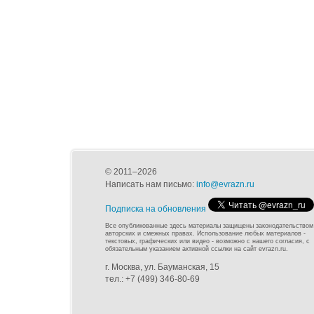
© 2011–2026
Написать нам письмо:
info@evrazn.ru
Подписка на обновления
Все опубликованные здесь материалы защищены законодательством
авторских и смежных правах. Использование любых материалов -
текстовых, графических или видео - возможно с нашего согласия, с
обязательным указанием активной ссылки на сайт evrazn.ru.
г. Москва, ул. Бауманская, 15
тел.: +7 (499) 346-80-69