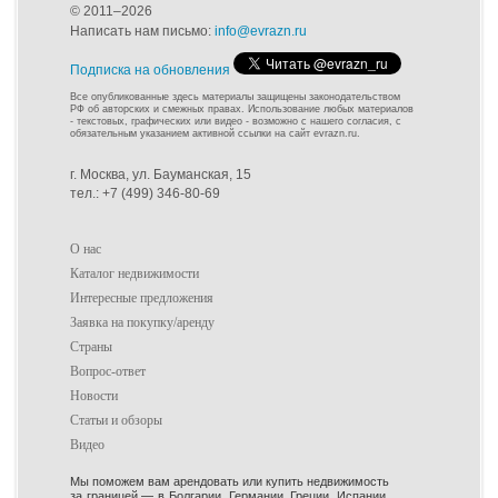
© 2011–2026
Написать нам письмо:
info@evrazn.ru
Подписка на обновления
Все опубликованные здесь материалы защищены законодательством
РФ об авторских и смежных правах. Использование любых материалов
- текстовых, графических или видео - возможно с нашего согласия, с
обязательным указанием активной ссылки на сайт evrazn.ru.
г. Москва, ул. Бауманская, 15
тел.: +7 (499) 346-80-69
О нас
Каталог недвижимости
Интересные предложения
Заявка на покупку/аренду
Страны
Вопрос-ответ
Новости
Статьи и обзоры
Видео
Мы поможем вам арендовать или купить недвижимость
за границей — в Болгарии, Германии, Греции, Испании,