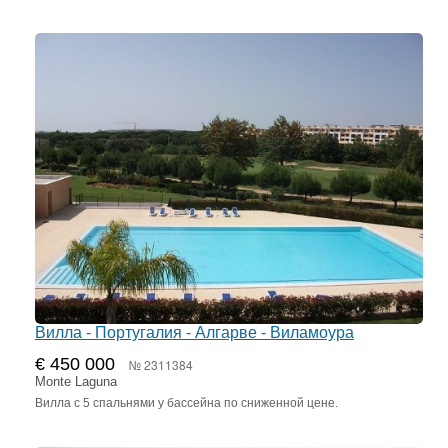
Вилла - Португалия - Алгарве - Виламоура
€ 450 000
№ 2311384
Monte Laguna
Вилла с 5 спальнями у бассейна по сниженной цене.