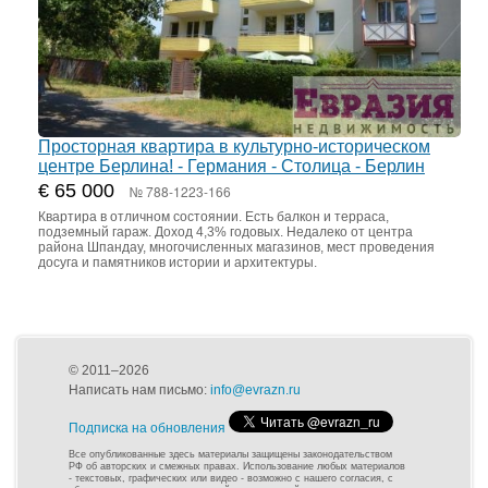
Просторная квартира в культурно-историческом
центре Берлина! - Германия - Столица - Берлин
€ 65 000
№ 788-1223-166
Квартира в отличном состоянии. Есть балкон и терраса,
подземный гараж. Доход 4,3% годовых. Недалеко от центра
района Шпандау, многочисленных магазинов, мест проведения
досуга и памятников истории и архитектуры.
© 2011–2026
Написать нам письмо:
info@evrazn.ru
Подписка на обновления
Все опубликованные здесь материалы защищены законодательством
РФ об авторских и смежных правах. Использование любых материалов
- текстовых, графических или видео - возможно с нашего согласия, с