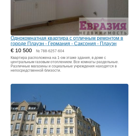
Однокомнатная квартира с отличным ремонтом в
городе Плауэн - Германия - Саксония - Плауэн
€ 10 500
№ 788-6257-604
Квартира расположена на 1-ом этаже здания, в доме с
центральным газовым отоплением. Все комнаты раздельные.
Различные магазины и социальные учреждения находятся в
непосредственной близости.