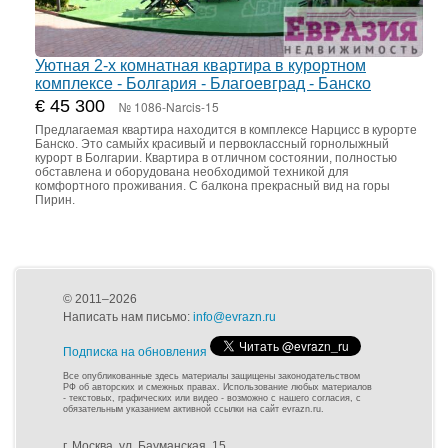
Уютная 2-х комнатная квартира в курортном
комплексе - Болгария - Благоевград - Банско
€ 45 300
№ 1086-Narcis-15
Предлагаемая квартира находится в комплексе Нарцисс в курорте
Банско. Это самыйх красивый и первоклассный горнолыжный
курорт в Болгарии. Квартира в отличном состоянии, полностью
обставлена и оборудована необходимой техникой для
комфортного проживания. С балкона прекрасный вид на горы
Пирин.
© 2011–2026
Написать нам письмо:
info@evrazn.ru
Подписка на обновления
Все опубликованные здесь материалы защищены законодательством
РФ об авторских и смежных правах. Использование любых материалов
- текстовых, графических или видео - возможно с нашего согласия, с
обязательным указанием активной ссылки на сайт evrazn.ru.
г. Москва, ул. Бауманская, 15