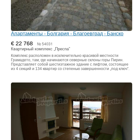
Апартаменты - Болгария - Благоевград - Банско
€ 22 768
№ 54031
Квартирный комплекс „Преспа”
Комплекс расположен в исключительно красивой местности
Грамадето, там, где начинаются северные склоны горы Пирин.
Представляет собой шестиэтажное здание с лифтом, состоящее
из 4 секций и 134 квартир со степенью завершенности „под ключ”.