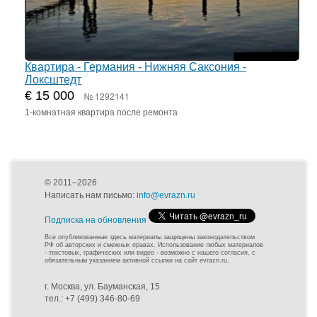
Квартира - Германия - Нижняя Саксония -
Локсштедт
€ 15 000
№ 1292141
1-комнатная квартира после ремонта
© 2011–2026
Написать нам письмо:
info@evrazn.ru
Подписка на обновления
Все опубликованные здесь материалы защищены законодательством
РФ об авторских и смежных правах. Использование любых материалов
- текстовых, графических или видео - возможно с нашего согласия, с
обязательным указанием активной ссылки на сайт evrazn.ru.
г. Москва, ул. Бауманская, 15
тел.: +7 (499) 346-80-69