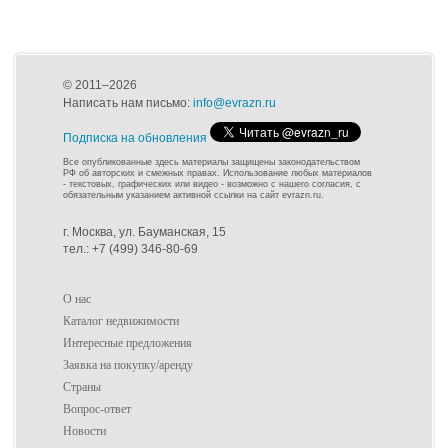
© 2011–2026
Написать нам письмо:
info@evrazn.ru
Подписка на обновления
Все опубликованные здесь материалы защищены законодательством
РФ об авторских и смежных правах. Использование любых материалов
- текстовых, графических или видео - возможно с нашего согласия, с
обязательным указанием активной ссылки на сайт evrazn.ru.
г. Москва, ул. Бауманская, 15
тел.: +7 (499) 346-80-69
О нас
Каталог недвижимости
Интересные предложения
Заявка на покупку/аренду
Страны
Вопрос-ответ
Новости