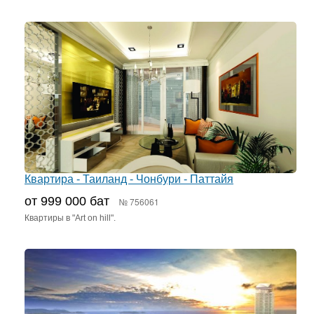
Квартира - Таиланд - Чонбури - Паттайя
от 999 000 бат
№ 756061
Квартиры в "Art on hill".