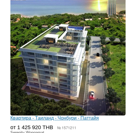
Квартира - Таиланд - Чонбури - Паттайя
от 1 425 920 THB
№ 1571211
Serenity Wongamat