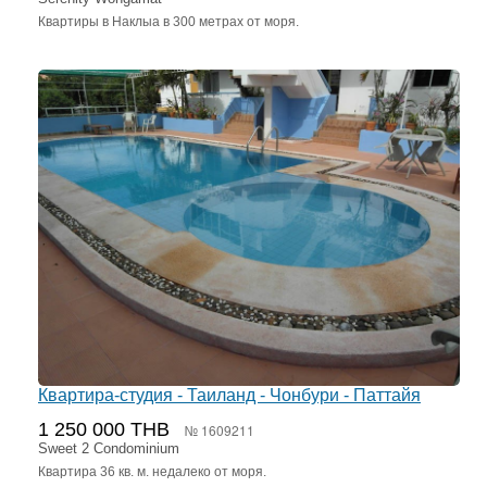
Квартиры в Наклыа в 300 метрах от моря.
Квартира-студия - Таиланд - Чонбури - Паттайя
1 250 000 THB
№ 1609211
Sweet 2 Condominium
Квартира 36 кв. м. недалеко от моря.