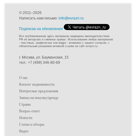
© 2011–2026
Написать нам письмо:
info@evrazn.ru
Подписка на обновления
Все опубликованные здесь материалы защищены законодательством
РФ об авторских и смежных правах. Использование любых материалов
- текстовых, графических или видео - возможно с нашего согласия, с
обязательным указанием активной ссылки на сайт evrazn.ru.
г. Москва, ул. Бауманская, 15
тел.: +7 (499) 346-80-69
О нас
Каталог недвижимости
Интересные предложения
Заявка на покупку/аренду
Страны
Вопрос-ответ
Новости
Статьи и обзоры
Видео