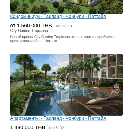
Кондоминиум - Таиланд - Чонбури - Паттайя
от 1 560 000 THB
№ 258221
City Garden Tropicana
Новый проект City Garden Tropicana от опытного застройщика в
престижном районе Наклыа.
Апартаменты - Таиланд - Чонбури - Паттайя
1 490 000 THB
№ 1519211