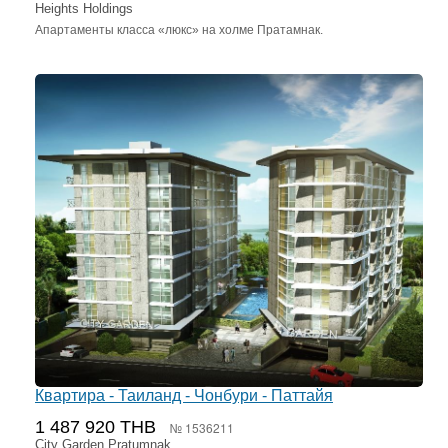
Heights Holdings
Апартаменты класса «люкс» на холме Пратамнак.
Квартира - Таиланд - Чонбури - Паттайя
1 487 920 THB
№ 1536211
City Garden Pratumnak