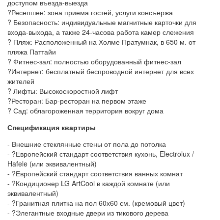
доступом въезда-выезда
?Ресепшен: зона приема гостей, услуги консъержа
? Безопасность: индивидуальные магнитные карточки для
входа-выхода, а также 24-часова работа камер слежения
? Пляж: Расположенный на Холме Пратумнак, в 650 м. от
пляжа Паттайи
? Фитнес-зал: полностью оборудованный фитнес-зал
?Интернет: бесплатный беспроводной интернет для всех
жителей
? Лифты: Высокоскоростной лифт
?Ресторан: Бар-ресторан на первом этаже
? Сад: облагороженная территория вокруг дома
Спецификация квартиры
- Внешние стеклянные стены от пола до потолка
- ?Европейский стандарт соответствия кухонь, Electrolux /
Hafele (или эквивалентный)
- ?Европейский стандарт соответствия ванных комнат
- ?Кондиционер LG ArtCool в каждой комнате (или
эквивалентный)
- ?Гранитная плитка на пол 60х60 см. (кремовый цвет)
- ?Элегантные входные двери из тикового дерева