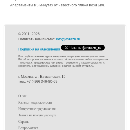
Апартаменты в 5 минутах от известного пляжа Кози Бич.
© 2011–2026
Написать нам письмо:
info@evrazn.ru
Подписка на обновления
Все опубликованные здесь материалы защищены законодательством
РФ об авторских и смежных правах. Использование любых материалов
- текстовых, графических или видео - возможно с нашего согласия, с
обязательным указанием активной ссылки на сайт evrazn.ru.
г. Москва, ул. Бауманская, 15
тел.: +7 (499) 346-80-69
О нас
Каталог недвижимости
Интересные предложения
Заявка на покупку/аренду
Страны
Вопрос-ответ