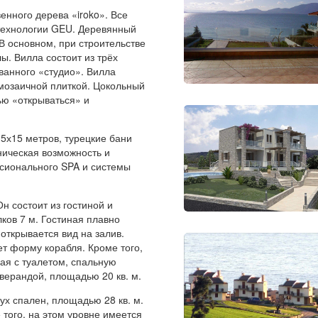
енного дерева «iroko». Все
технологии GEU. Деревянный
 В основном, при строительстве
. Вилла состоит из трёх
ванного «студио». Вилла
 мозаичной плиткой. Цокольный
ью «открываться» и
5х15 метров, турецкие бани
хническая возможность и
сионального SPA и системы
н состоит из гостиной и
лков 7 м. Гостиная плавно
 открывается вид на залив.
т форму корабля. Кроме того,
ая с туалетом, спальную
 верандой, площадью 20 кв. м.
вух спален, площадью 28 кв. м.
 того, на этом уровне имеется