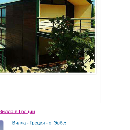
Вилла в Греции
Вилла - Греция - о. Эвбея