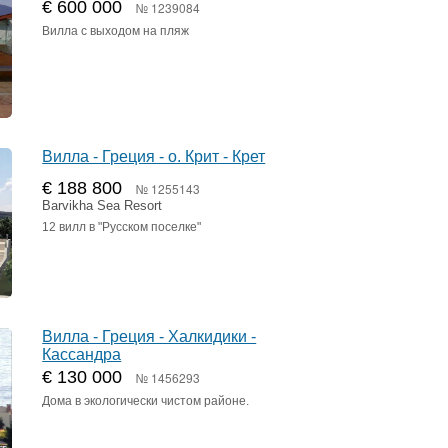
€ 600 000
№ 1239084
Вилла с выходом на пляж
Вилла - Греция - о. Крит - Крет
€ 188 800
№ 1255143
Barvikha Sea Resort
12 вилл в "Русском поселке"
Вилла - Греция - Халкидики -
Кассандра
€ 130 000
№ 1456293
Дома в экологически чистом районе.