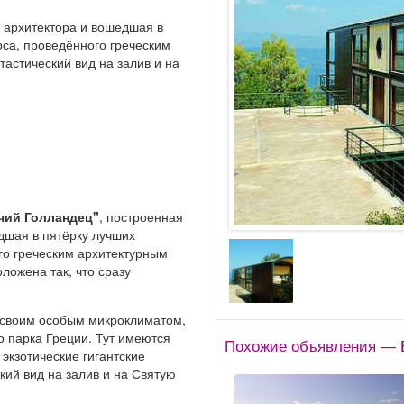
и архитектора и вошедшая в
рса, проведённого греческим
астический вид на залив и на
чий Голландец"
, построенная
едшая в пятёрку лучших
ого греческим архитектурным
ложена так, что сразу
я своим особым микроклиматом,
 парка Греции. Тут имеются
Похожие объявления — 
экзотические гигантские
кий вид на залив и на Святую