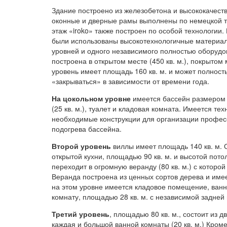
Здание построено из железобетона и высококачеств
оконные и дверные рамы выполнены по немецкой 
этаж «iroko» также построен по особой технологии.
были использованы высокотехнологичные материалы
уровней и одного независимого полностью оборудо
построена в открытом месте (450 кв. м.), покрытом
уровень имеет площадь 160 кв. м. и может полност
«закрываться» в зависимости от времени года.
На цокольном уровне
имеется бассейн размером 
(25 кв. м.), туалет и кладовая комната. Имеется те
необходимые конструкции для организации профес
подогрева бассейна.
Второй уровень
виллы имеет площадь 140 кв. м. О
открытой кухни, площадью 90 кв. м. и высотой пото
переходит в огромную веранду (80 кв. м.) с которой
Веранда построена из ценных сортов дерева и имее
на этом уровне имеется кладовое помещение, ванн
комнату, площадью 28 кв. м. с независимой задней
Третий уровень
, площадью 80 кв. м., состоит из д
каждая и большой ванной комнаты (20 кв. м.) Кроме