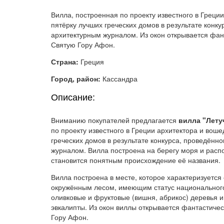
Вилла, построенная по проекту известного в Греци
пятёрку лучших греческих домов в результате конку
архитектурным журналом. Из окон открывается фант
Святую Гору Афон.
Страна:
Греция
Город, район:
Кассандра
Описание:
Вниманию покупателей предлагается
вилла "Лету
по проекту известного в Греции архитектора и вош
греческих домов в результате конкурса, проведённ
журналом. Вилла построена на берегу моря и распо
становится понятным происхождение её названия.
Вилла построена в месте, которое характеризуетс
окружённым лесом, имеющим статус национального
оливковые и фруктовые (вишня, абрикос) деревья и 
эвкалипты. Из окон виллы открывается фантастичес
Гору Афон.