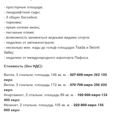
- просторные площади;
- ландшафтные сады;
- 3 общих бассейна;
- парковка;
- яркая ночная жизнь;
- песчаные пляжи;
- возможность заниматься водными видами спорта;
- недалеко от автомагистрали;
- несколько мин. езды до гольф-площадок Tsada и Secret
Valley;
- недалеко от международного аэропорта Пафоса.
Стоимость (без НДС):
Вилла, 3 спальни, площадь 146 кв. м. -
327 600 евро
262 100
евро
Вилла, 3 спальни, площадь 172 кв. м. -
370 700 евро
296 600
евро
Апартамент, 2 спальни, площадь 89 кв. м. -
192 000 евро
134
400 евро
Мезонет, 2 спальни, площадь 105 кв. м. -
222 800 евро
156
000 евро