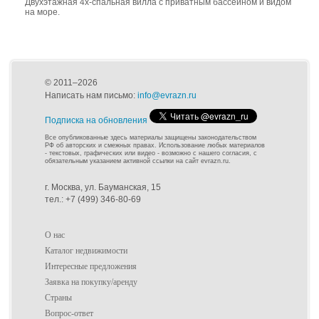
Двухэтажная 4х-спальная вилла с приватным бассейном и видом
на море.
© 2011–2026
Написать нам письмо:
info@evrazn.ru
Подписка на обновления
Все опубликованные здесь материалы защищены законодательством
РФ об авторских и смежных правах. Использование любых материалов
- текстовых, графических или видео - возможно с нашего согласия, с
обязательным указанием активной ссылки на сайт evrazn.ru.
г. Москва, ул. Бауманская, 15
тел.: +7 (499) 346-80-69
О нас
Каталог недвижимости
Интересные предложения
Заявка на покупку/аренду
Страны
Вопрос-ответ