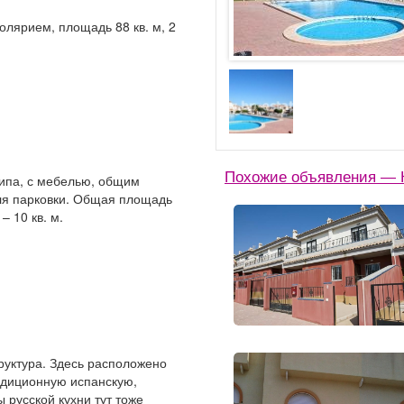
олярием, площадь 88 кв. м, 2
Похожие объявления — 
типа, с мебелью, общим
ля парковки. Общая площадь
– 10 кв. м.
руктура. Здесь расположено
адиционную испанскую,
 русской кухни тут тоже