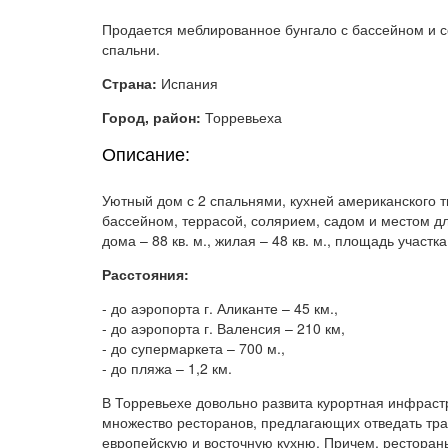
Продается меблированное бунгало с бассейном и с
спальни.
Страна:
Испания
Город, район:
Торревьеха
Описание:
Уютный дом с 2 спальнями, кухней американского 
бассейном, террасой, солярием, садом и местом д
дома – 88 кв. м., жилая – 48 кв. м., площадь участка 
Расстояния:
- до аэропорта г. Аликанте – 45 км.,
- до аэропорта г. Валенсия – 210 км,
- до супермаркета – 700 м.,
- до пляжа – 1,2 км.
В Торревьехе довольно развита курортная инфраст
множество ресторанов, предлагающих отведать тр
европейскую и восточную кухню. Причем, рестораны