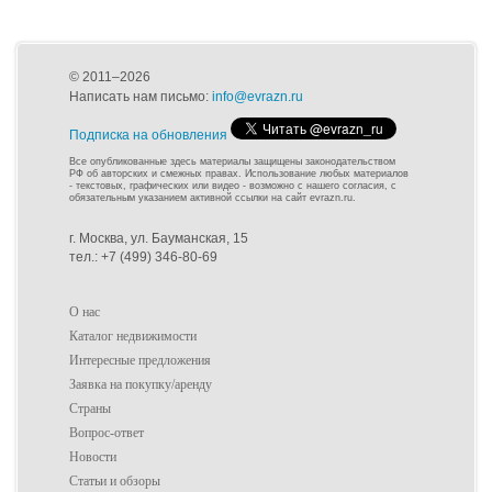
© 2011–2026
Написать нам письмо:
info@evrazn.ru
Подписка на обновления
Все опубликованные здесь материалы защищены законодательством
РФ об авторских и смежных правах. Использование любых материалов
- текстовых, графических или видео - возможно с нашего согласия, с
обязательным указанием активной ссылки на сайт evrazn.ru.
г. Москва, ул. Бауманская, 15
тел.: +7 (499) 346-80-69
О нас
Каталог недвижимости
Интересные предложения
Заявка на покупку/аренду
Страны
Вопрос-ответ
Новости
Статьи и обзоры