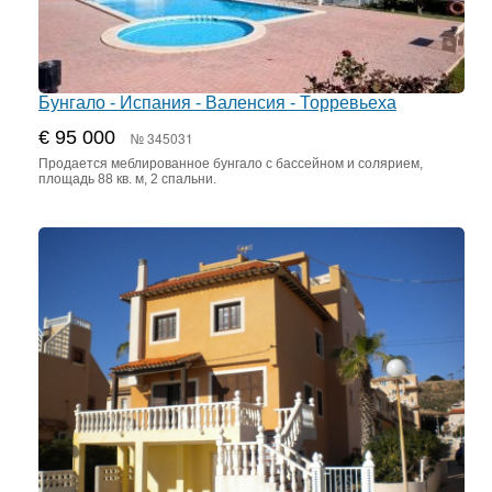
Бунгало - Испания - Валенсия - Торревьеха
€ 95 000
№ 345031
Продается меблированное бунгало с бассейном и солярием,
площадь 88 кв. м, 2 спальни.