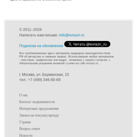
© 2011–2026
Написать нам письмо:
info@evrazn.ru
Подписка на обновления
Все опубликованные здесь материалы защищены законодательством
РФ об авторских и смежных правах. Использование любых материалов
- текстовых, графических или видео - возможно с нашего согласия, с
обязательным указанием активной ссылки на сайт evrazn.ru.
г. Москва, ул. Бауманская, 15
тел.: +7 (499) 346-80-69
О нас
Каталог недвижимости
Интересные предложения
Заявка на покупку/аренду
Страны
Вопрос-ответ
Новости