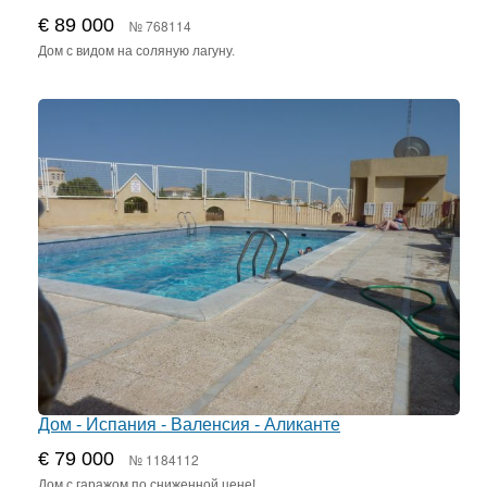
€ 89 000
№ 768114
Дом с видом на соляную лагуну.
Дом - Испания - Валенсия - Аликанте
€ 79 000
№ 1184112
Дом с гаражом по сниженной цене!