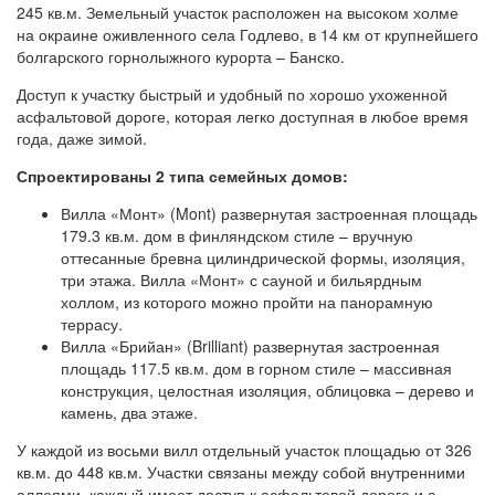
245 кв.м. Земельный участок расположен на высоком холме
на окраине оживленного села Годлево, в 14 км от крупнейшего
болгарского горнолыжного курорта – Банско.
Доступ к участку быстрый и удобный по хорошо ухоженной
асфальтовой дороге, которая легко доступная в любое время
года, даже зимой.
Спроектированы 2 типа семейных домов:
Вилла «Монт» (Mont) развернутая застроенная площадь
179.3 кв.м. дом в финляндском стиле – вручную
оттесанные бревна цилиндрической формы, изоляция,
три этажа. Вилла «Монт» с сауной и бильярдным
холлом, из которого можно пройти на панорамную
террасу.
Вилла «Брийан» (Brilliant) развернутая застроенная
площадь 117.5 кв.м. дом в горном стиле – массивная
конструкция, целостная изоляция, облицовка – дерево и
камень, два этаже.
У каждой из восьми вилл отдельный участок площадью от 326
кв.м. до 448 кв.м. Участки связаны между собой внутренними
аллеями, каждый имеет доступ к асфальтовой дороге и с