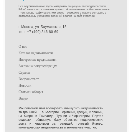
Все опубликованные здесь материалы защищены законодательством
РФ об авторских и смежных правах. Использование любых материалов
- текстовых, графических или видео - возможно с нашего согласия, с
обязательным указанием активной ссылки на сайт evrazn.ru.
г. Москва, ул. Бауманская, 15
тел.: +7 (499) 346-80-69
О нас
Каталог недвижимости
Интересные предложения
Заявка на покупку/аренду
Страны
Вопрос-ответ
Новости
Статьи и обзоры
Видео
Мы поможем вам арендовать или купить недвижимость
за границей — в Болгарии, Германии, Греции, Испании,
на Кипре, в Таиланде, Турции и Черногории. Портал
содержит обширную базу объектов недвижимости:
дома и квартиры за границей, готовый бизнес,
коммерческая недвижимость и земельные участки.