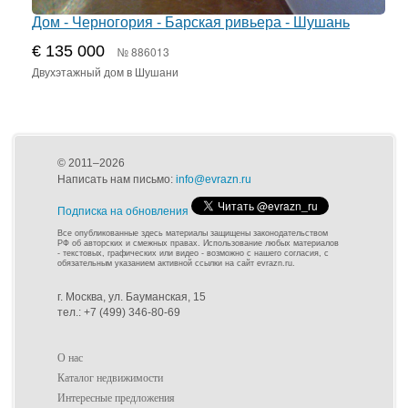
Дом - Черногория - Барская ривьера - Шушань
€ 135 000
№ 886013
Двухэтажный дом в Шушани
© 2011–2026
Написать нам письмо:
info@evrazn.ru
Подписка на обновления
Все опубликованные здесь материалы защищены законодательством
РФ об авторских и смежных правах. Использование любых материалов
- текстовых, графических или видео - возможно с нашего согласия, с
обязательным указанием активной ссылки на сайт evrazn.ru.
г. Москва, ул. Бауманская, 15
тел.: +7 (499) 346-80-69
О нас
Каталог недвижимости
Интересные предложения