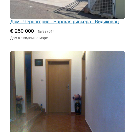
Дом - Черногория - Барская ривьера - Видиковац
€ 250 000
№ 987014
Дом в с видом на море