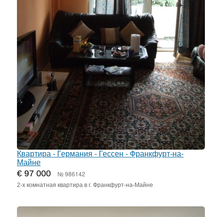
Квартира - Германия - Гессен - Франкфурт-на-
Майне
€ 97 000
№ 986142
2-х комнатная квартира в г. Франкфурт-на-Майне