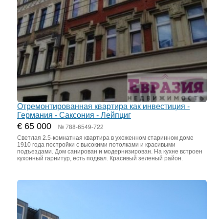
Отремонтированная квартира как инвестиция -
Германия - Саксония - Лейпциг
€ 65 000
№ 788-6549-722
Светлая 2.5-комнатная квартира в ухоженном старинном доме
1910 года постройки с высокими потолками и красивыми
подъездами. Дом санирован и модернизирован. На кухне встроен
кухонный гарнитур, есть подвал. Красивый зеленый район.