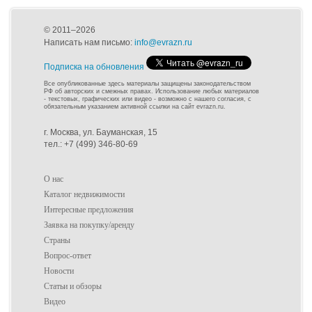
© 2011–2026
Написать нам письмо:
info@evrazn.ru
Подписка на обновления
Все опубликованные здесь материалы защищены законодательством
РФ об авторских и смежных правах. Использование любых материалов
- текстовых, графических или видео - возможно с нашего согласия, с
обязательным указанием активной ссылки на сайт evrazn.ru.
г. Москва, ул. Бауманская, 15
тел.: +7 (499) 346-80-69
О нас
Каталог недвижимости
Интересные предложения
Заявка на покупку/аренду
Страны
Вопрос-ответ
Новости
Статьи и обзоры
Видео