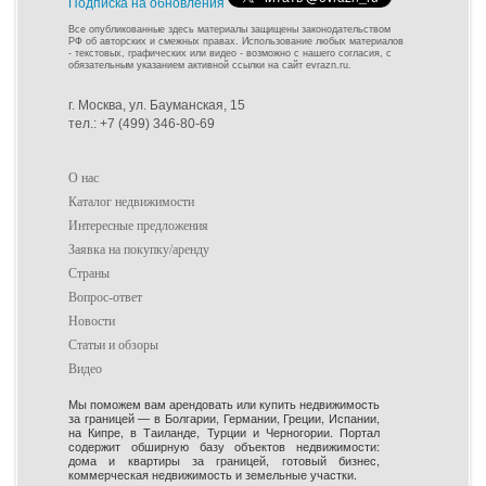
Подписка на обновления
Все опубликованные здесь материалы защищены законодательством
РФ об авторских и смежных правах. Использование любых материалов
- текстовых, графических или видео - возможно с нашего согласия, с
обязательным указанием активной ссылки на сайт evrazn.ru.
г. Москва, ул. Бауманская, 15
тел.: +7 (499) 346-80-69
О нас
Каталог недвижимости
Интересные предложения
Заявка на покупку/аренду
Страны
Вопрос-ответ
Новости
Статьи и обзоры
Видео
Мы поможем вам арендовать или купить недвижимость
за границей — в Болгарии, Германии, Греции, Испании,
на Кипре, в Таиланде, Турции и Черногории. Портал
содержит обширную базу объектов недвижимости:
дома и квартиры за границей, готовый бизнес,
коммерческая недвижимость и земельные участки.