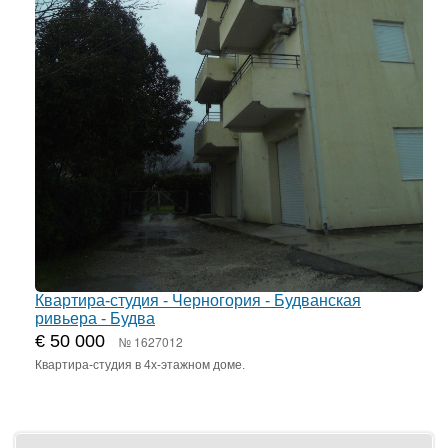
Квартира-студия - Черногория - Будванская
ривьера - Будва
€ 50 000
№ 1627012
Квартира-студия в 4х-этажном доме.