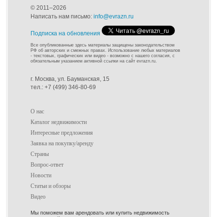
© 2011–2026
Написать нам письмо:
info@evrazn.ru
Подписка на обновления
Все опубликованные здесь материалы защищены законодательством
РФ об авторских и смежных правах. Использование любых материалов
- текстовых, графических или видео - возможно с нашего согласия, с
обязательным указанием активной ссылки на сайт evrazn.ru.
г. Москва, ул. Бауманская, 15
тел.: +7 (499) 346-80-69
О нас
Каталог недвижимости
Интересные предложения
Заявка на покупку/аренду
Страны
Вопрос-ответ
Новости
Статьи и обзоры
Видео
Мы поможем вам арендовать или купить недвижимость