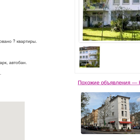
овано ? квартиры.
арк, автобан.
.
Похожие объявления — 