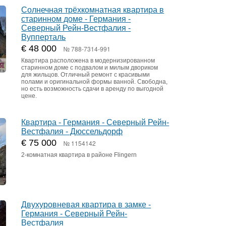
Солнечная трёхкомнатная квартира в
старинном доме - Германия -
Северный Рейн-Вестфалия -
Вупперталь
€ 48 000
№ 788-7314-991
Квартира расположена в модернизированном
старинном доме с подвалом и милым двориком
для жильцов. Отличный ремонт с красивыми
полами и оригинальной формы ванной. Свободна,
но есть возможность сдачи в аренду по выгодной
цене.
Квартира - Германия - Северный Рейн-
Вестфалия - Дюссельдорф
€ 75 000
№ 1154142
2-комнатная квартира в районе Flingern
Двухуровневая квартира в замке -
Германия - Северный Рейн-
Вестфалия