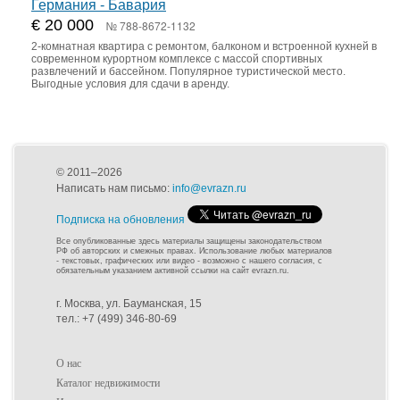
Германия - Бавария
€ 20 000
№ 788-8672-1132
2-комнатная квартира с ремонтом, балконом и встроенной кухней в
современном курортном комплексе с массой спортивных
развлечений и бассейном. Популярное туристической место.
Выгодные условия для сдачи в аренду.
© 2011–2026
Написать нам письмо:
info@evrazn.ru
Подписка на обновления
Все опубликованные здесь материалы защищены законодательством
РФ об авторских и смежных правах. Использование любых материалов
- текстовых, графических или видео - возможно с нашего согласия, с
обязательным указанием активной ссылки на сайт evrazn.ru.
г. Москва, ул. Бауманская, 15
тел.: +7 (499) 346-80-69
О нас
Каталог недвижимости